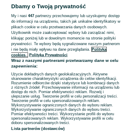
Dbamy o Twoją prywatność
My i nasi
447
partnerzy przechowujemy lub uzyskujemy dostęp
do informacji na urządzeniu, takich jak unikalne identyfikatory w
plikach cookie w celu przetwarzania danych osobowych.
Użytkownik może zaakceptować wybory lub zarządzać nimi,
klikając poniżej lub w dowolnym momencie na stronie polityki
prywatności. Te wybory będą sygnalizowane naszym partnerom
i nie będą miały wpływu na dane przeglądania.
Polityka
cookies,
Polityka Prywatności
Wraz z naszymi partnerami przetwarzamy dane w celu
zapewnienia:
Użycie dokładnych danych geolokalizacyjnych. Aktywne
skanowanie charakterystyki urządzenia do celów identyfikacji.
Rozumienie odbiorców dzięki statystyce lub kombinacji danych
z różnych źródeł. Przechowywanie informacji na urządzeniu lub
dostęp do nich. Pomiar efektywności reklam. Rozwój i
Sprzedający nie otrzymał jeszcze żadnych ocen
ulepszanie usług. Tworzenie profili w celu personalizacji treści.
Tworzenie profili w celu spersonalizowanych reklam.
Kup jeden z przedmiotów sprzedającego z Przesyłką OLX,
Wykorzystywanie ograniczonych danych do wyboru reklam.
Wykorzystywanie ograniczonych danych do wyboru treści.
aby być jedną z pierwszych osób, która wystawi mu ocenę.
Pomiar efektywności treści. Wykorzystanie profili do wyboru
spersonalizowanych reklam. Wykorzystywanie profili w celu
Jak działają oceny?
doboru spersonalizowanych treści.
Lista partnerów (dostawców)